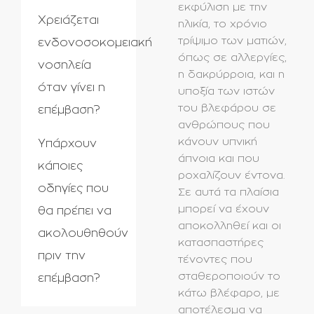
εκφύλιση με την
Χρειάζεται
ηλικία, το χρόνιο
τρίψιμο των ματιών,
ενδονοσοκομειακή
όπως σε αλλεργίες,
νοσηλεία
η δακρύρροια, και η
όταν γίνει η
υποξία των ιστών
του βλεφάρου σε
επέμβαση?
ανθρώπους που
κάνουν υπνική
Υπάρχουν
άπνοια και που
κάποιες
ροχαλίζουν έντονα.
οδηγίες που
Σε αυτά τα πλαίσια
μπορεί να έχουν
θα πρέπει να
αποκολληθεί και οι
ακολουθηθούν
κατασπαστήρες
πριν την
τένοντες που
σταθεροποιούν το
επέμβαση?
κάτω βλέφαρο, με
αποτέλεσμα να