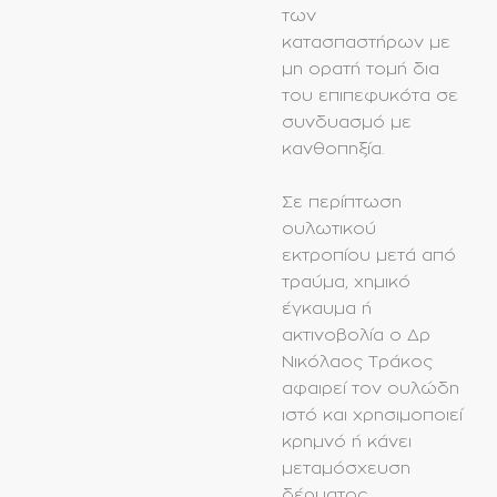
των
κατασπαστήρων με
μη ορατή τομή δια
του επιπεφυκότα σε
συνδυασμό με
κανθοπηξία.
Σε περίπτωση
ουλωτικού
εκτροπίου μετά από
τραύμα, χημικό
έγκαυμα ή
ακτινοβολία ο Δρ
Νικόλαος Τράκος
αφαιρεί τον ουλώδη
ιστό και χρησιμοποιεί
κρημνό ή κάνει
μεταμόσχευση
δέρματος.