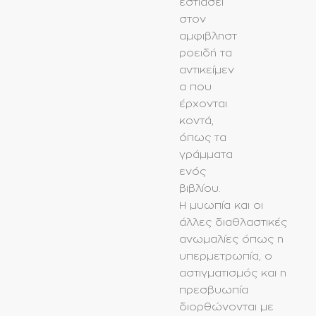
εστιάσει
στον
αμφιβληστ
ροειδή τα
αντικείμεν
α που
έρχονται
κοντά,
όπως τα
γράμματα
ενός
βιβλίου.
Η μυωπία και οι
άλλες διαθλαστικές
ανωμαλίες όπως η
υπερμετρωπία, ο
αστιγματισμός και η
πρεσβυωπία
διορθώνονται με