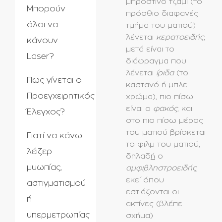
μπροστινό τζάμι (το
Μπορούν
πρόσθιο διαφανές
όλοι να
τμήμα του ματιού)
λέγεται
κερατοειδής
,
κάνουν
μετά είναι το
Laser?
διάφραγμα που
λέγεται
ίριδα
(το
Πως γίνεται ο
καστανό ή μπλε
Προεγχειρητικός
χρώμα), πιο πίσω
είναι ο
φακός
, και
Έλεγχος?
στο πιο πίσω μέρος
του ματιού βρίσκεται
Γιατί να κάνω
το φιλμ του ματιού,
λέιζερ
δηλαδ
ή
ο
μυωπίας,
αμφιβληστροειδής
,
εκεί όπου
αστιγματισμού
εστιάζονται οι
ή
ακτίνες (βλέπε
υπερμετρωπίας
σχήμα)