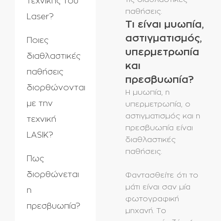
τεχνικής του
παθήσεις.
Laser?
Τι είναι μυωπία,
αστιγματισμός,
Ποιες
υπερμετρωπία
διαθλαστικές
και
παθήσεις
πρεσβυωπία?
διορθώνονται
Η μυωπία, η
με την
υπερμετρωπία, ο
αστιγματισμός και η
τεχνική
πρεσβυωπία είναι
LASIK?
διαθλαστικές
παθήσεις.
Πως
διορθώνεται
Φαντασθείτε ότι το
μάτι είναι σαν μία
η
φωτογραφική
πρεσβυωπία?
μηχανή. Το