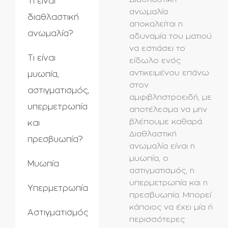
Τί είναι
ανωμαλία
διαθλαστική
αποκαλείται η
ανωμαλία?
αδυναμία του ματιού
να εστιάσει το
Τι είναι
είδωλο ενός
αντικειμένου επάνω
μυωπία,
στον
αστιγματισμός,
αμφιβληστροειδή, με
υπερμετρωπία
αποτέλεσμα να μην
βλέπουμε καθαρά.
και
Διαθλαστική
πρεσβυωπία?
ανωμαλία είναι η
μυωπία, ο
Μυωπία
αστιγματισμός, η
υπερμετρωπία και η
Υπερμετρωπία
πρεσβυωπία. Μπορεί
κάποιος να έχει μία ή
Αστιγματισμός
περισσότερες