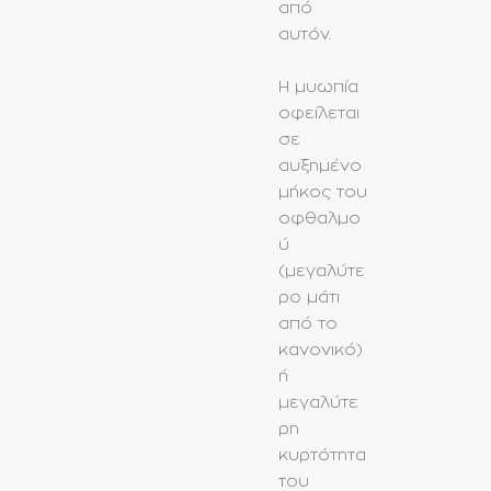
από
αυτόν.
Η μυωπία
οφείλεται
σε
αυξημένο
μήκος του
οφθαλμο
ύ
(μεγαλύτε
ρο μάτι
από το
κανονικό)
ή
μεγαλύτε
ρη
κυρτότητα
του