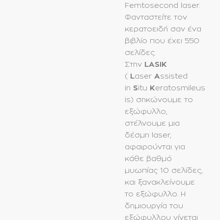
Femtosecond laser.
Φανταστείτε τον
κερατοειδή σαν ένα
βιβλίο που έχει 550
σελίδες.
Στην
LASIK
(
L
aser
A
ssisted
in
S
itu
K
eratosmileus
is) σηκώνουμε το
εξώφυλλο,
στέλνουμε μια
δέσμη laser,
αφαιρούνται για
κάθε βαθμό
μυωπίας 10 σελίδες,
και ξανακλείνουμε
το εξώφυλλο. Η
δημιουργία του
εξώφυλλου γίνεται