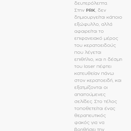
δευτερόλεπτα.
Στην
PRK
, δεν
δημιουργείται κάποιο
εξώφυλλο, αλλά
αφαιρείται το
επιφανειακό μέρος
του κερατοειδούς
που λέγεται
επιθήλιο, και η δέσμη
του laser πέφτει
κατευθείαν πάνω
στον κερατοειδή, και
εξατμίζονται οι
απαιτούμενες
σελίδες. Στο τέλος
τοποθετείται ένας
θεραπευτικός
φακός για να
βοηθήσει την