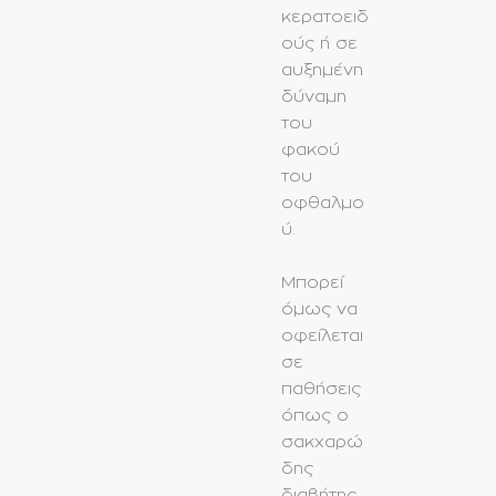
κερατοειδ
ούς ή σε
αυξημένη
δύναμη
του
φακού
του
οφθαλμο
ύ.
Μπορεί
όμως να
οφείλεται
σε
παθήσεις
όπως ο
σακχαρώ
δης
διαβήτης