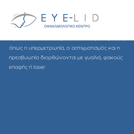
Αρχική
Laser
Laser
Η μυωπία και οι άλλες διαθλαστικές ανωμαλίες
όπως η υπερμετρωπία, ο αστιγματισμός και η
πρεσβυωπία διορθώνονται με γυαλιά, φακούς
επαφής ή laser.