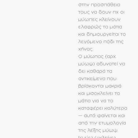
στην προσπάθεια
τους να δουν πχ οι
μύωπες κλείνουν
ελαφρώς τα μάτια
και δημιουργείται το
λεγόμενο πόδι της
χήνας.
Ο μύωπας (αρχ.
μύωψ) αδυνατεί να
δει καθαρά τα
αντικείμενα που
βρίσκονται μακριά
και μισοκλείνει τα
μάτια για να το
καταφέρει καλύτερα
— αυτό φαίνεται και
από την ετυμολογία
της λέξης μύωψ
[<μύω (=κλείνω