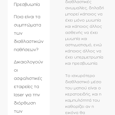
διαθλαστικές
Πρεσβυωπία
ανωμαλίες, δηλαδή
μπορεί κάποιος να
Ποια είναι τα
έχει μόνο μυωπία
συμπτώματα
και κάποιος άλλος
ασθενής να έχει
των
μυωπία και
διαθλαστικών
αστιγματισμό, ενώ
παθήσεων?
κάποιος άλλος να
έχει υπερμετρωπία
Δικαιολογούν
και πρεσβυωπία.
οι
Το ισχυρότερο
ασφαλιστικές
διαθλαστικό μέσο
εταιρείες τα
του ματιού είναι ο
κερατοειδής, και η
laser για την
καμπυλότητά του
διόρθωση
καθορίζει αν η
των
εικόνα θα