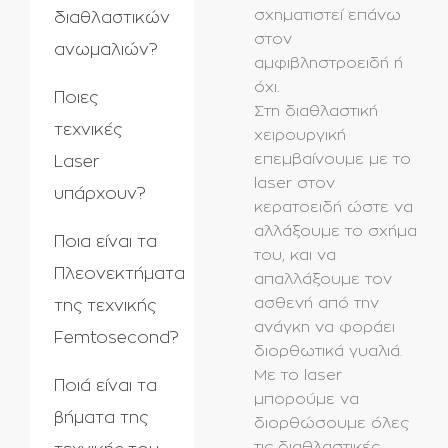
σχηματιστεί επάνω
διαθλαστικών
στον
ανωμαλιών?
αμφιβληστροειδή ή
όχι.
Ποιες
Στη διαθλαστική
τεχνικές
χειρουργική
επεμβαίνουμε με το
Laser
laser στον
υπάρχουν?
κερατοειδή ώστε να
αλλάξουμε το σχήμα
Ποια είναι τα
του, και να
Πλεονεκτήματα
απαλλάξουμε τον
ασθενή από την
της τεχνικής
ανάγκη να φοράει
Femtosecond?
διορθωτικά γυαλιά.
Με το laser
Ποιά είναι τα
μπορούμε να
βήματα της
διορθώσουμε όλες
τις διαθλαστικές