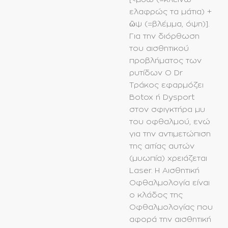
ελαφρώς τα μάτια) +
ὢψ (=βλέμμα, όψη)].
Για την διόρθωση
του αισθητικού
προβλήματος των
ρυτίδων O Dr
Tράκος εφαρμόζει
Βotox ή Dysport
στον σφιγκτήρα μυ
του οφθαλμού, ενώ
για την αντιμετώπιση
της αιτίας αυτών
(μυωπία) χρειάζεται
Laser. Η Αισθητική
Οφθαλμολογία είναι
ο κλάδος της
Οφθαλμολογίας που
αφορά την αισθητική