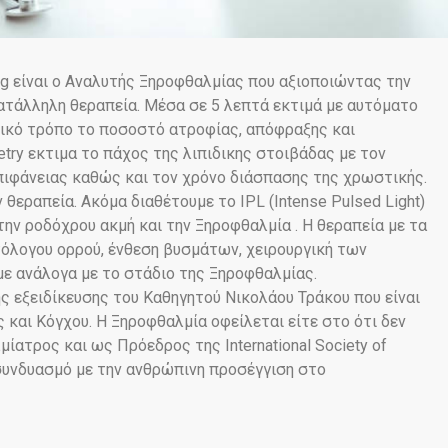
ag είναι ο Αναλυτής Ξηροφθαλμίας που αξιοποιώντας την
κατάλληλη θεραπεία. Μέσα σε 5 λεπτά εκτιμά με αυτόματο
νικό τρόπο το ποσοστό ατροφίας, απόφραξης και
try εκτιμα το πάχος της λιπιδικης στοιβάδας με τον
επιφάνειας καθώς και τον χρόνο διάσπασης της χρωστικής.
εραπεία. Ακόμα διαθέτουμε το IPL (Intense Pulsed Light)
ην ροδόχρου ακμή και την Ξηροφθαλμία . Η θεραπεία με τα
όλογου ορρού, ένθεση βυσμάτων, χειρουργική των
ε ανάλογα με το στάδιο της Ξηροφθαλμίας.
ς εξειδίκευσης του Καθηγητού Νικολάου Τράκου που είναι
 και Κόγχου. Η Ξηροφθαλμία οφείλεται είτε στο ότι δεν
ατρος και ως Πρόεδρος της International Society οf
 συνδυασμό με την ανθρώπινη προσέγγιση στο