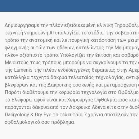
Δημιουργήσαμε την πλέον εξειδικευμένη κλινική Ξηροφθαλμ
τεχνητή νοημοσύνη ΑΙ υπολογίζει το στάδιο, την σοβαρότη
τρόπο την ανατομική και λειτουργική κατάσταση των μει
φλεγμονής αυτών των αδένων, εκτελώντας την Μειμπομογραφ
πλέον αξιόπιστο τρόπο. Υπολογίζει την έκταση και σοβαρ
Με αυτούς τους τρόπους μπορούμε να συγκρίνουμε τα την σ
της Lumenis της πλέον ενδεδειγμένες θεραπείας στην Αμερ
κατάλληλα τεχνητά δάκρυα τελευταίας τεχνολογίας, αντι
βλεφάρων και της Δακρυικης συσκευής και μεταμοσχευση α
Παρότι διαθέτουμε την κορυφαία τεχνολογία στο Οφθαλμολο
τα Βλέφαρα, αφού είναι και Χειρουργός Οφθαλμίατρος και 
παράγονται δάκρυα από τον Δακρυικό Αδένα είτε στην δυσλ
Dacryology & Dry Eye τα τελευταία 7 χρόνια αποτελούν τη
οφθαλμολογικό σας πρόβλημα.