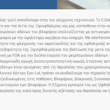
ίας γιατί επενδύσαμε στην πιο σύγχρονη τεχνολογία. Το C.Di
τα και την αιτία της Ξηροφθαλμίας και μας κατευθύνει στην 
μπομιανών αδένων του βλεφάρου υπολογίζοντας με αντικειμε
ία με την υψηλότερη ακρίβεια που υπάρχει. Με interferome
ότητα της φλεγμονής του κερατοειδούς και της οφθαλμικής 
οβαρότητα της Ξηροφθαλμίαςκαι την βελτίωση της μετά την θ
ική με FDA για την δυσλειτουργία του μειμπομιάνων αδένων τ
φλεγμονώδη αγωγή, ανοσοτροποποιητική αγωγή, σταγόνες αυτ
δένων είναι ορισμένες από τις θεραπείες που χρησιμοποιουμ
γικό Κέντρο Eye-Lid, πρέπει να αναδείξουμε την σημασία τη
εξειδικευμένος στις παθήσεις Βλεφάρων, Δακρυικής Συσκευής
ειτουργία των βλεφάρων. Η 25χρονη εμπειρία του ως Οφθαλμί
ν εγγύηση της καλύτερης δυνατής εξέτασης και θεραπείας σε