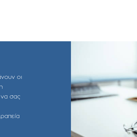
άνουν οι
η
 να σας
εραπεία