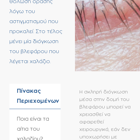
θόλωση όρασης
λόγω του
αστιγματισμού που
προκαλεί. Στο τέλος
μένει μία διόγκωση
του βλεφάρου που
λέγεται χαλάζιο.
Πίνακας
Η σκληρή διόγκωση
μέσα στην δομή του
Περιεχομένων
βλεφάρου μπορεί να
χρειασθεί να
Ποια είναι τα
αφαιρεθεί
αίτια του
χειρουργικά, εάν δεν
υποχωρήσει με
χαλαζίου?