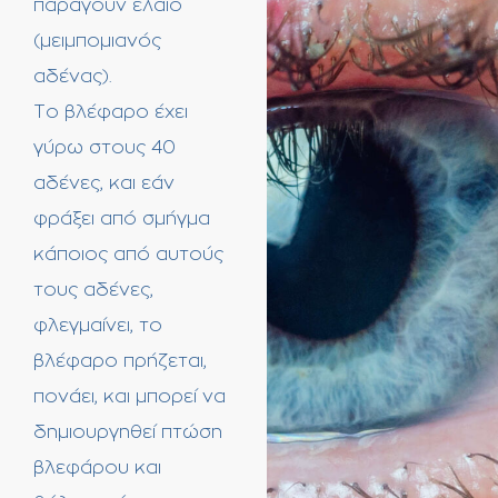
παράγουν έλαιο
(μειμπομιανός
αδένας).
Το βλέφαρο έχει
γύρω στους 40
αδένες, και εάν
φράξει από σμήγμα
κάποιος από αυτούς
τους αδένες,
φλεγμαίνει, το
βλέφαρο πρήζεται,
πονάει, και μπορεί να
δημιουργηθεί πτώση
βλεφάρου και