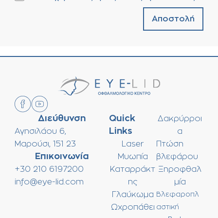
Διεύθυνση
Quick
Δακρύρροι
Links
Αγησιλάου 6,
α
Μαρούσι, 151 23
Laser
Πτώση
Επικοινωνία
Μυωπία
βλεφάρου
+30 210 6197200
Καταρράκτ
Ξηροφθαλ
info@eye-lid.com
ης
μία
Γλαύκωμα
Βλεφαροπλ
Ωχροπάθει
αστική