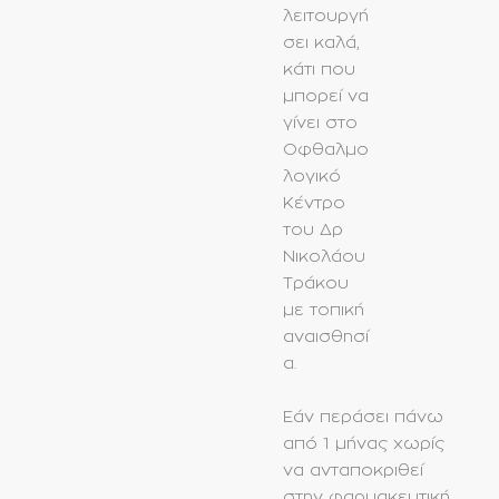
λειτουργή
σει καλά,
κάτι που
μπορεί να
γίνει στο
Οφθαλμο
λογικό
Κέντρο
του Δρ
Νικολάου
Τράκου
με τοπική
αναισθησί
α.
Εάν περάσει πάνω
από 1 μήνας χωρίς
να ανταποκριθεί
στην φαρμακευτική