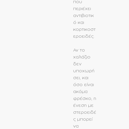
που
περιέχει
αντιβιοτικ
ό και
κορτικοστ
εροειδές.
Αν το
χαλάζιο
δεν
υποχωρή
σει, και
όσο είναι
ακόμα
φρέσκο, η
ένεση με
στεροειδέ
ς μπορεί
να