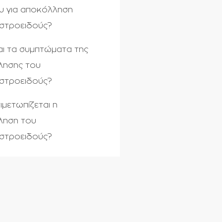
υ για αποκόλληση
στροειδούς?
ναι τα συμπτώματα της
λησης του
στροειδούς?
ιμετωπίζεται η
ληση του
στροειδούς?