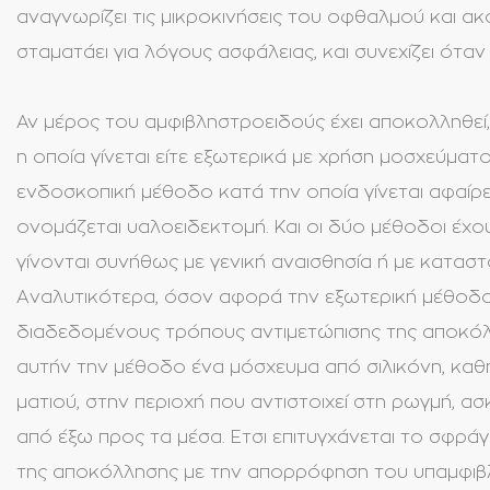
αναγνωρίζει τις μικροκινήσεις του οφθαλμού και ακ
σταματάει για λόγους ασφάλειας, και συνεχίζει όταν 
Αν μέρος του αμφιβληστροειδούς έχει αποκολληθεί, 
η οποία γίνεται είτε εξωτερικά με χρήση μοσχεύματο
ενδοσκοπική μέθοδο κατά την οποία γίνεται αφαίρ
ονομάζεται υαλοειδεκτομή. Και οι δύο μέθοδοι έχο
γίνονται συνήθως με γενική αναισθησία ή με καταστ
Aναλυτικότερα, όσον αφορά την
εξωτερική μέθοδ
διαδεδομένους τρόπους αντιμετώπισης της αποκόλ
αυτήν την μέθοδο ένα μόσχευμα από σιλικόνη, καθ
ματιού, στην περιοχή που αντιστοιχεί στη ρωγμή, 
από έξω προς τα μέσα. Ετσι επιτυγχάνεται το σφρά
της αποκόλλησης με την απορρόφηση του υπαμφιβλ