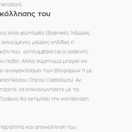
eration).
οκόλλησης του
ς είναι φωτοψίες (ξαφνικές λάμψεις
 (κινούμενες μαύρες κηλίδες ή
 κάτι που αντιλαμβάνεται ο ασθενής
ου πεδίο. Άλλο σύμπτωμα μπορεί να
το ανοιγοκλείσιμο των βλεφάρων ή με
λαίσια Νόσου Ξηρού Οφθαλμού. Αν
τάσετε να επικοινωνήσετε με το
Τράκος θα εκτιμήσει την κατάσταση
παραίτητα και αποκόλληση του