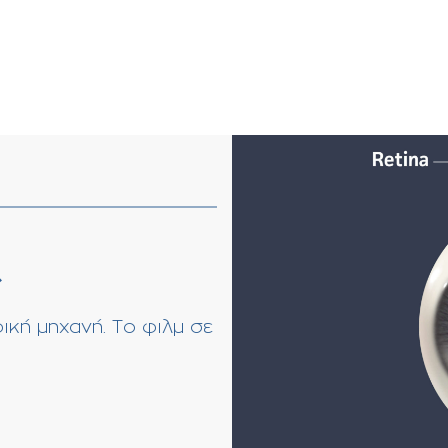
ς
κή μηχανή. Το φιλμ σε