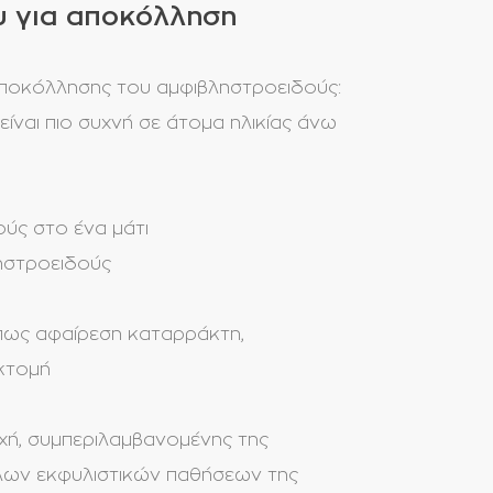
ου για αποκόλληση
ποκόλλησης του αμφιβληστροειδούς:
ίναι πιο συχνή σε άτομα ηλικίας άνω
ύς στο ένα μάτι
ηστροειδούς
όπως αφαίρεση
καταρράκτη
,
εκτομή
ή, συμπεριλαμβανομένης της
λλων εκφυλιστικών παθήσεων της