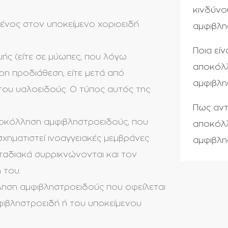
κινδύνο
ένος στον υποκείμενο χοριοειδή
αμφιβλη
Ποια εί
ής (είτε σε μύωπες, που λόγω
αποκόλ
η προδιάθεση, είτε μετά από
αμφιβλη
 του υαλοειδούς. Ο τύπος αυτός της
Πως αντ
ποκόλληση αμφιβληστροειδούς, που
αποκόλ
σχηματιστεί ινοαγγειακές μεμβράνες
αμφιβλη
σταδιακά συρρικνώνονται και τον
 του.
ληση αμφιβληστροειδούς που οφείλεται
φιβληστροειδή ή του υποκείμενου