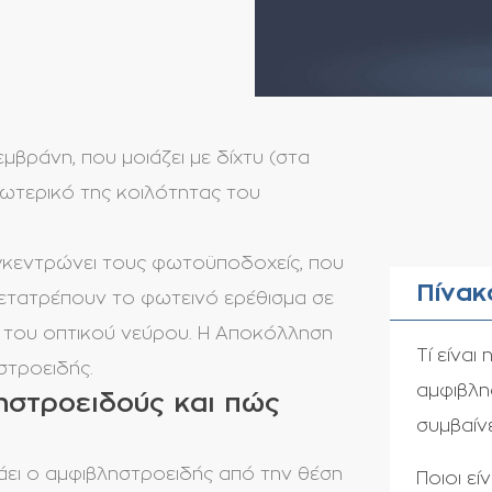
μβράνη, που μοιάζει με δίχτυ (στα
σωτερικό της κοιλότητας του
υγκεντρώνει τους φωτοϋποδοχείς, που
Πίνακ
μετατρέπουν το φωτεινό ερέθισμα σε
 του οπτικού νεύρου. Η Αποκόλληση
Τί είνα
στροειδής.
αμφιβλη
ηστροειδούς και πώς
συμβαίνε
ει ο αμφιβληστροειδής από την θέση
Ποιοι εί