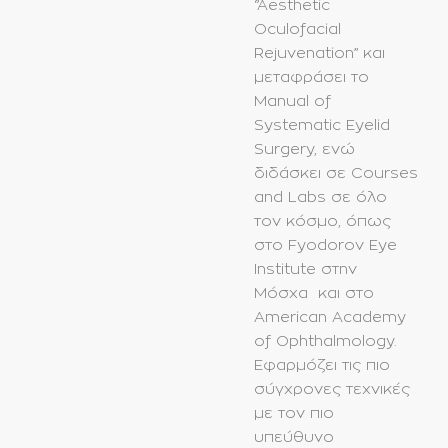
‘’Αesthetic
Oculofacial
Rejuvenation” και
μεταφράσει το
Μanual of
Systematic Eyelid
Surgery, ενώ
διδάσκει σε Courses
and Labs σε όλο
τον κόσμο, όπως
στο Fyodorov Eye
Institute στην
Μόσχα και στο
Αmerican Academy
of Ophthalmology.
Εφαρμόζει τις πιο
σύγχρονες τεχνικές
με τον πιο
υπεύθυνο