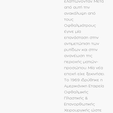
ελαττώνονταν. Μετά
από αυτή την
ανακάλυψη από
τους
Oφθαλμιάτρους
έγινε μία
επανάσταση στην
αντιμετώπιση των
ρυτίδων και στην
ανανέωση της
περιοχής ματιών-
προσώπου. Μία νέα
εποχή είχε ξεκινήσει.
Το 1969 ιδρύθηκε η
Αμερικάνικη Εταιρεία
Οφθαλμικής
Πλαστικής &
Επανορθωτικής
Χειρουργικής ώστε