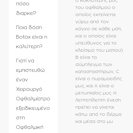
ο κυκλοτερής μυς
πόσο
του οφθαλμού ο
διαρκεί?
οποίος εκτείνεται
γύρω από τον
Ποια δόση
κόγχο σε κάθε μάτι,
και ο οποίος είναι
Botox είναι η
υπεύθυνος για το
καλύτερη?
κλείσιμο του ματιού).
Β είναι το
Γιατί να
σύμπλεγμα των
εμπιστευθώ
κατασπαστήρων, C
είναι ο πυραμοειδής
έναν
μυς, και Α είναι ο
Χειρουργό
μετωπιαίος μυς. Η
Οφθαλμίατρο
λεπτεπίλεπτη ένεση
πρέπει να γίνεται
εξειδικευμένο
κάτω από το δέρμα
στη
και μέσα στο μυ.
Οφθαλμική