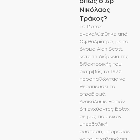
όπως ο Δρ
Νικόλαος
Τράκος?
Το Botox
ανακαλύφθηκε από
Oφθαλμίατρο, με το
όνομα Alan Scott,
κατά τη διάρκεια της
διδακτορικής του
διατριβής το 1972
προσπαθώντας να
θεραπεύσει το
στραβισμό.
Ανακάλυψε λοιπόν
ότι εγχύοντας Botox
σε μυς που είχαν
υπερβολική
σύσπαση, μπορούσε
να τους χαλαρώσει