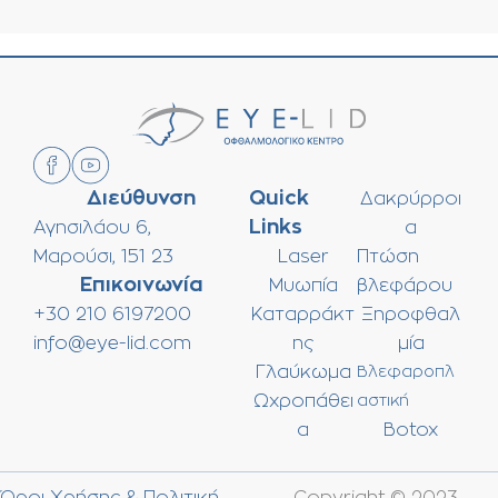
Διεύθυνση
Quick
Δακρύρροι
Links
Αγησιλάου 6,
α
Μαρούσι, 151 23
Laser
Πτώση
Επικοινωνία
Μυωπία
βλεφάρου
+30 210 6197200
Καταρράκτ
Ξηροφθαλ
info@eye-lid.com
ης
μία
Γλαύκωμα
Βλεφαροπλ
Ωχροπάθει
αστική
α
Botox
Όροι Χρήσης & Πολιτική
Copyright © 2023,