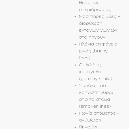
θεραπεία
υπεριδρωσίας
Μασητήρες μύες –
διόρθωση
έντονων γωνιών
στο πηγούνι
Πλάγια επιφάνεια
ρινός (bunny
lines)
Ουλώδες
χαμόγελο
(gummy smile)
‘Ρυτίδες του
καπνιστή’ γύρω
από το στόμα
(smoker lines)
Γωνία στόματος –
ανύψωση
Πηγούνι –