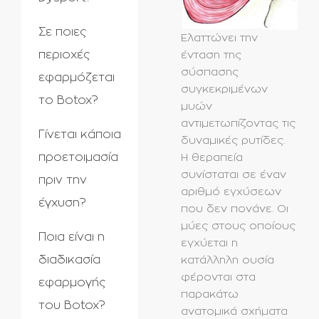
Σε ποιες
Ελαττώνει την
περιοχές
ένταση της
σύσπασης
εφαρμόζεται
συγκεκριμένων
το Botox?
μυών
αντιμετωπίζοντας τις
Γίνεται κάποια
δυναμικές ρυτίδες.
προετοιμασία
Η θεραπεία
συνίσταται σε έναν
πριν την
αριθμό εγχύσεων
έγχυση?
που δεν πονάνε. Οι
μύες στους οποίους
Ποια είναι η
εγχύεται η
διαδικασία
κατάλληλη ουσία
φέρονται στα
εφαρμογής
παρακάτω
του Βotox?
ανατομικά σχήματα