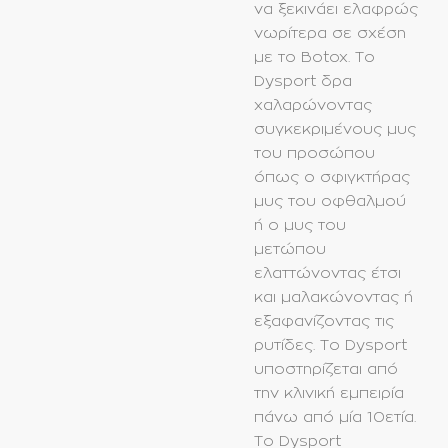
να ξεκινάει ελαφρώς
νωρίτερα σε σχέση
με το Botox. Το
Dysport δρα
χαλαρώνοντας
συγκεκριμένους μυς
του προσώπου
όπως ο σφιγκτήρας
μυς του οφθαλμού
ή ο μυς του
μετώπου
ελαττώνοντας έτσι
και μαλακώνοντας ή
εξαφανίζοντας τις
ρυτίδες. Το Dysport
υποστηρίζεται από
την κλινική εμπειρία
πάνω από μία 10ετία.
Το Dysport