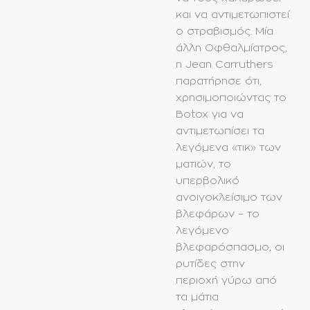
και να αντιμετωπιστεί
ο στραβισμός. Μία
άλλη Oφθαλμίατρος,
η Jean Carruthers
παρατήρησε ότι,
χρησιμοποιώντας το
Botox για να
αντιμετωπίσει τα
λεγόμενα «τικ» των
ματιών, το
υπερβολικό
ανοιγοκλείσιμο των
βλεφάρων – το
λεγόμενο
βλεφαρόσπασμο, οι
ρυτίδες στην
περιοχή γύρω από
τα μάτια