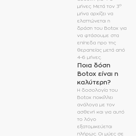
ο
μήνες. Μετά τον 3
μήνα αρχίζει να
ελαττώνεται η
δράση του Botox για
να φτάσουμε στα
επίπεδα προ της
θεραπείας μετά από
4-6 μήνες.
Ποια δόση
Botox είναι η
καλύτερη?
Η δοσολογία του
Botox ποικίλλει
ανάλογα με τον
ασθενή και για αυτό
το λόγο
εξατομικεύεται
πλήρως. Οι μύες σε