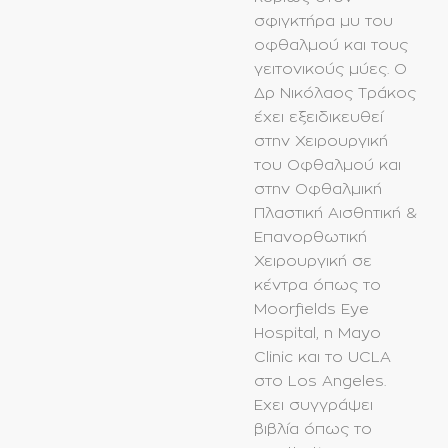
σφιγκτήρα μυ του
οφθαλμού και τους
γειτονικούς μύες. Ο
Δρ Νικόλαος Τράκος
έχει εξειδικευθεί
στην Χειρουργική
του Οφθαλμού και
στην Οφθαλμική
Πλαστική Αισθητική &
Επανορθωτική
Χειρουργική σε
κέντρα όπως το
Moorfields Eye
Hospital, η Μayo
Clinic και το UCLA
στο Los Angeles.
Εχει συγγράψει
βιβλία όπως το