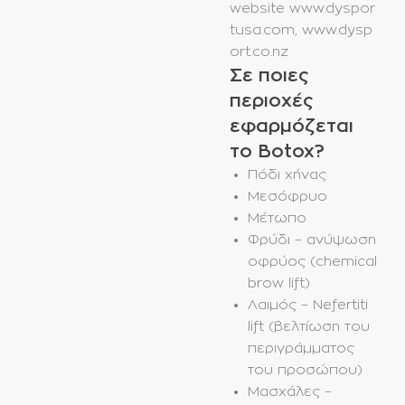
website
www.dyspor
tusa.com
,
www.dysp
ort.co.nz
Σε ποιες
περιοχές
εφαρμόζεται
το Botox?
Πόδι χήνας
Μεσόφρυο
Μέτωπο
Φρύδι – ανύψωση
oφρύος (chemical
brow lift)
Λαιμός – Nefertiti
lift (βελτίωση του
περιγράμματος
του προσώπου)
Μασχάλες –