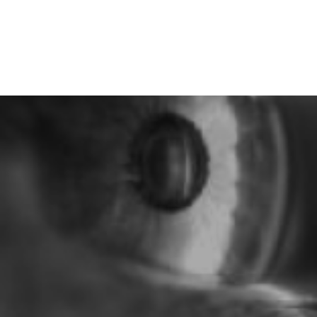
althy Eyes in a Digital World