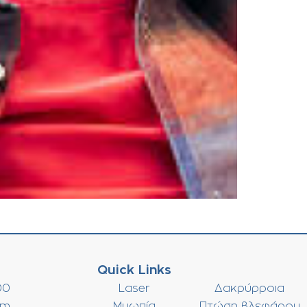
Quick Links
00
Laser
Δακρύρροια
om
Μυωπία
Πτώση βλεφάρου